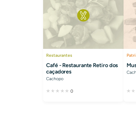
Restaurantes
Patr
Café - Restaurante Retiro dos
Mus
caçadores
Cac
Cachopo
0