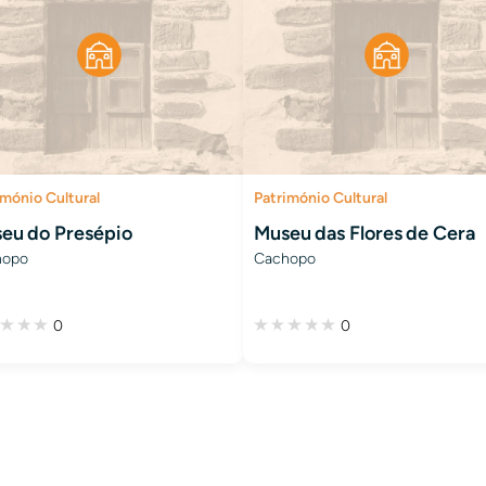
imónio Cultural
Património Cultural
eu do Presépio
Museu das Flores de Cera
hopo
Cachopo
0
0