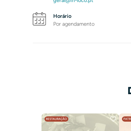
geral@in-loco.pt
Horário
Por agendamento
RESTAURAÇÃO
PATR