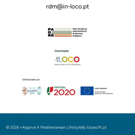
rdm@in-loco.pt
© 2026 +Algarve A Mediterranean Lifestyle
By
bluesoft.pt