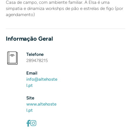
Casa de campo, com ambiente familiar. A Elsa é uma
simpatia e dinamiza workshps de pão e estrelas de figo (por
agendamento)
Informação Geral
Telefone
289478215
Email
info@altehoste
l.pt
Site
www.altehoste
l.pt