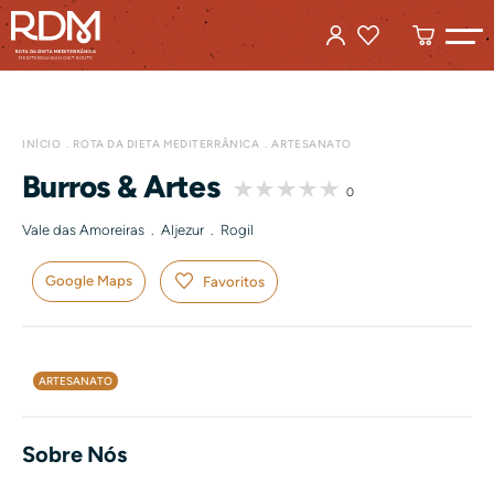
INÍCIO
ROTA DA DIETA MEDITERRÂNICA
ARTESANATO
Burros & Artes
0
Vale das Amoreiras . Aljezur . Rogil
Google Maps
Favoritos
Créditos: Burros & Artes
ARTESANATO
Sobre Nós