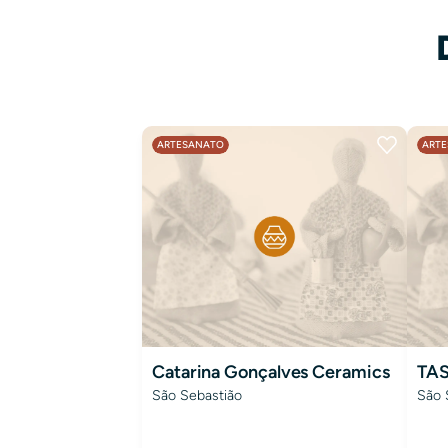
ARTESANATO
ART
Catarina Gonçalves Ceramics
TA
São Sebastião
São 