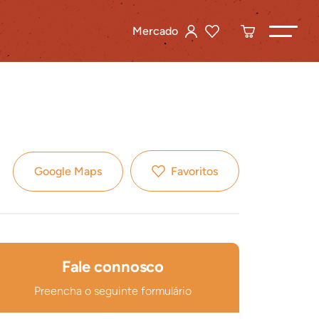
Mercado
Google Maps
Favoritos
Fale connosco
Preencha o seguinte formulário