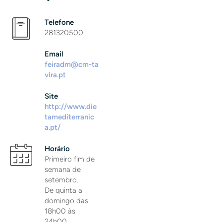
Telefone
281320500
Email
feiradm@cm-ta
vira.pt
Site
http://www.die
tamediterranic
a.pt/
Horário
Primeiro fim de
semana de
setembro.
De quinta a
domingo das
18h00 às
24h00