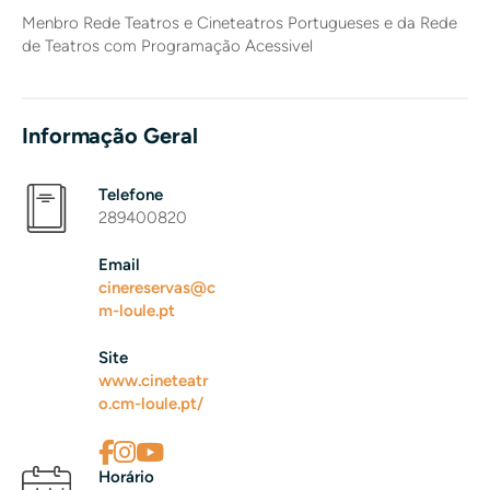
Menbro Rede Teatros e Cineteatros Portugueses e da Rede
de Teatros com Programação Acessivel
Informação Geral
Telefone
289400820
Email
cinereservas@c
m-loule.pt
Site
www.cineteatr
o.cm-loule.pt/
Horário