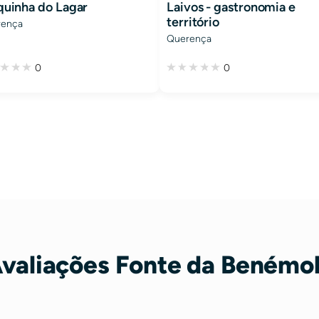
quinha do Lagar
Laivos - gastronomia e
território
rença
Querença
0
0
valiações Fonte da Benémo