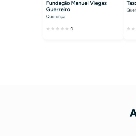
Fundação Manuel Viegas
Tas
Guerreiro
Que
Querença
0
A