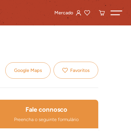
Mercado
Google Maps
Favoritos
Fale connosco
Preencha o seguinte formulário