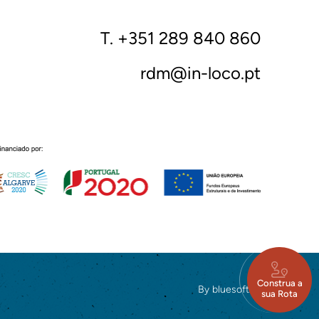
T. +351 289 840 860
rdm@in-loco.pt
Construa a
By
bluesoft.pt
sua Rota