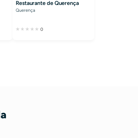
Restaurante de Querença
Querença
0
la