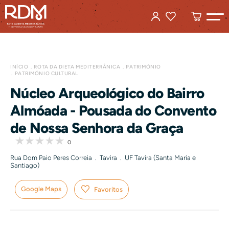
INÍCIO
ROTA DA DIETA MEDITERRÂNICA
PATRIMÓNIO
PATRIMÓNIO CULTURAL
Núcleo Arqueológico do Bairro
Almóada - Pousada do Convento
de Nossa Senhora da Graça
0
Rua Dom Paio Peres Correia . Tavira . UF Tavira (Santa Maria e
Santiago)
Google Maps
Favoritos