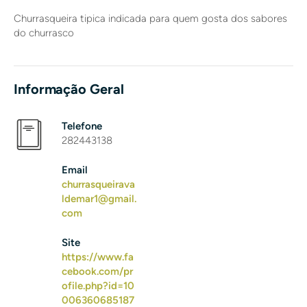
Churrasqueira tipica indicada para quem gosta dos sabores
do churrasco
Informação Geral
Telefone
282443138
Email
churrasqueirava
ldemar1@gmail.
com
Site
https://www.fa
cebook.com/pr
ofile.php?id=10
006360685187