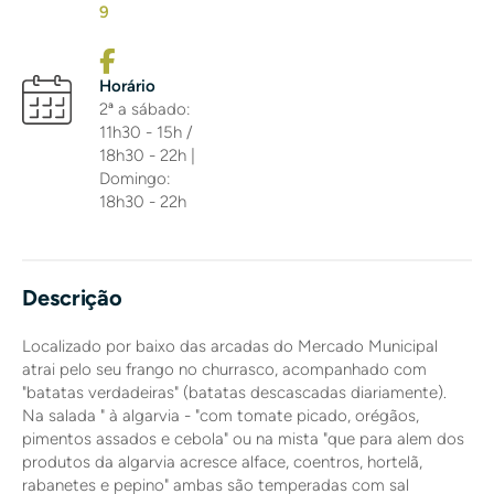
9
Horário
2ª a sábado:
11h30 - 15h /
18h30 - 22h |
Domingo:
18h30 - 22h
Descrição
Localizado por baixo das arcadas do Mercado Municipal
atrai pelo seu frango no churrasco, acompanhado com
"batatas verdadeiras" (batatas descascadas diariamente).
Na salada " à algarvia - "com tomate picado, orégãos,
pimentos assados e cebola" ou na mista "que para alem dos
produtos da algarvia acresce alface, coentros, hortelã,
rabanetes e pepino" ambas são temperadas com sal