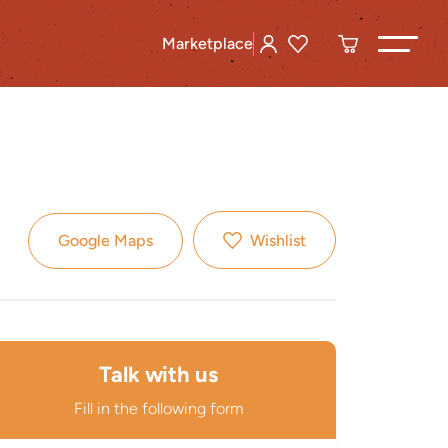
Marketplace
Google Maps
Wishlist
Talk with us
Fill in the following form