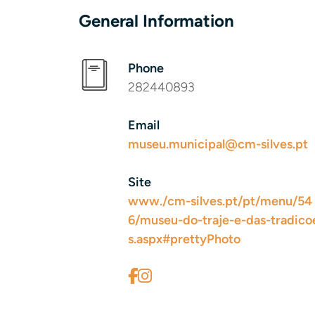
General Information
Phone
282440893
Email
museu.municipal@cm-silves.pt
Site
www./cm-silves.pt/pt/menu/54
6/museu-do-traje-e-das-tradico
s.aspx#prettyPhoto