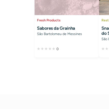
Rest
Fresh Products
Sna
Sabores da Graínha
do 
São Bartolomeu de Messines
São 
0